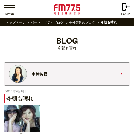
MENU
LOGIN
トップページ
パーソナリティブログ
中村智景のブログ
今朝も晴れ
BLOG
今朝も晴れ
中村智景
2014年9月6日
今朝も晴れ