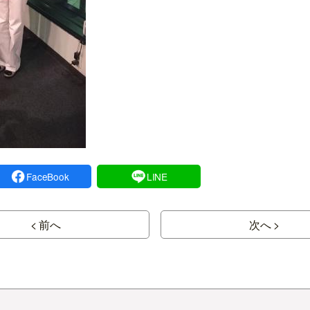
FaceBook
LINE
< 前へ
次へ >