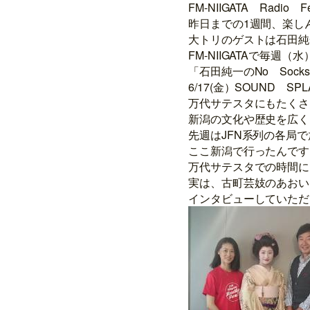
FM-NIIGATA Radio 
昨日までの1週間、楽し
大トリのゲストは石田純
FM-NIIGATAで毎週
「石田純一のNo Sock
6/17(金）SOUND 
万代サテスタにもたくさ
新潟の文化や歴史を広く
先週はJFN系列の各局
ここ新潟で行ったんです
万代サテスタでの時間に
実は、古町芸妓のあおい
インタビューしていただ