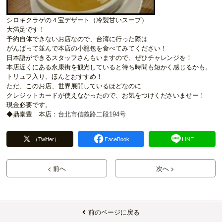
シロキクラゲの４宝デザート（冷製甘いスープ）
大満足です！
予約自体できないお店なので、台湾に行った際は
がんばって並んで本店の小籠包を食べてみてください！
日本語ができるスタッフさんもいますので、ぜひチャレンジを！
本店近くにある永康街を観光していると待ち時間も短かく感じるかも。
トリュフ入り、ほんとおすすめ！
ただ、このお店、世界展開しているほどなのに
クレジットカードが使えなかったので、お気をつけくださいませー！
現金必要です。
◆鼎泰豊 本店：
台北市信義路二段194号
（Twitter）
FaceBook
LINE
< 前へ
次へ >
前のページに戻る