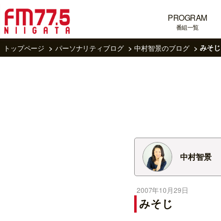
PROGRAM
番組一覧
トップページ
パーソナリティブログ
中村智景のブログ
みそじ
中村智景
2007年10月29日
みそじ