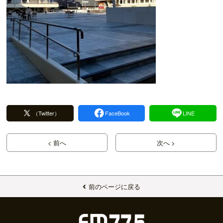
（Twitter）
FaceBook
LINE
< 前へ
次へ >
前のページに戻る