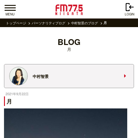
MENU
LOGIN
トップページ
パーソナリティブログ
中村智景のブログ
月
BLOG
月
中村智景
2021年9月22日
月