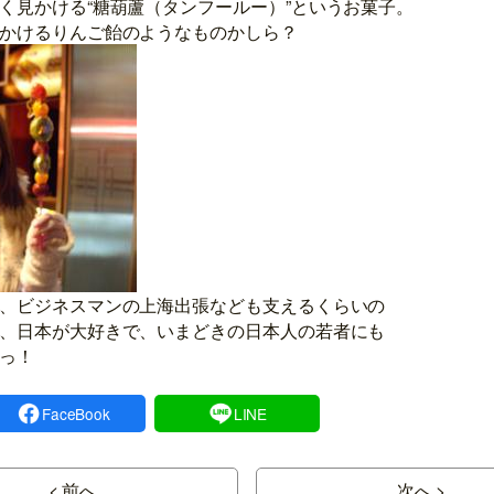
く見かける“糖葫蘆（タンフールー）”というお菓子。
かけるりんご飴のようなものかしら？
、ビジネスマンの上海出張なども支えるくらいの
、日本が大好きで、いまどきの日本人の若者にも
っ！
FaceBook
LINE
< 前へ
次へ >