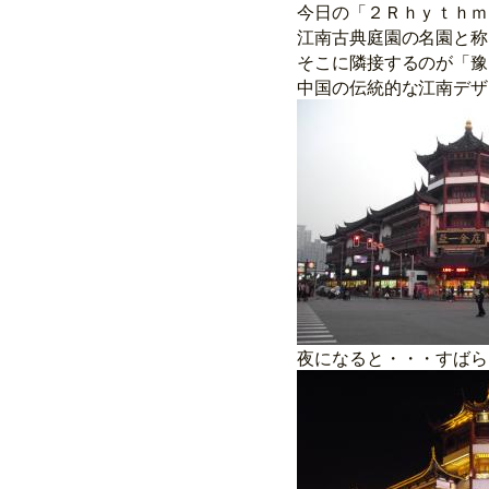
今日の「２Ｒｈｙｔｈｍ
江南古典庭園の名園と称
そこに隣接するのが「豫
中国の伝統的な江南デザ
夜になると・・・すばら