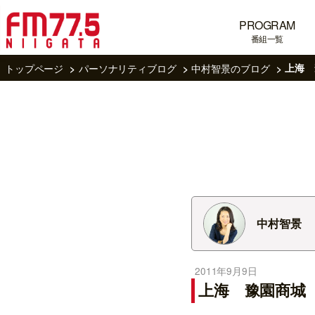
PROGRAM
番組一覧
トップページ
パーソナリティブログ
中村智景のブログ
上海 
中村智景
2011年9月9日
上海 豫園商城