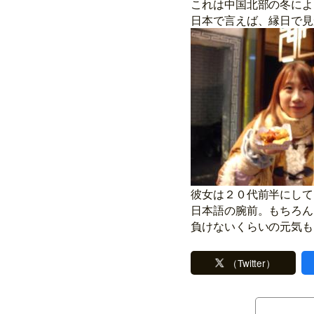
これは中国北部の冬によ
日本で言えば、縁日で見
彼女は２０代前半にして
日本語の腕前。もちろん
負けないくらいの元気も
（Twitter）