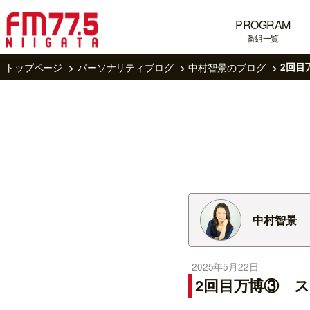
PROGRAM
番組一覧
トップページ
パーソナリティブログ
中村智景のブログ
2回目
中村智景
2025年5月22日
2回目万博③ 