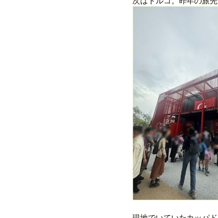
次はトルコ。昨年の旅先
現地でいていたカッパド