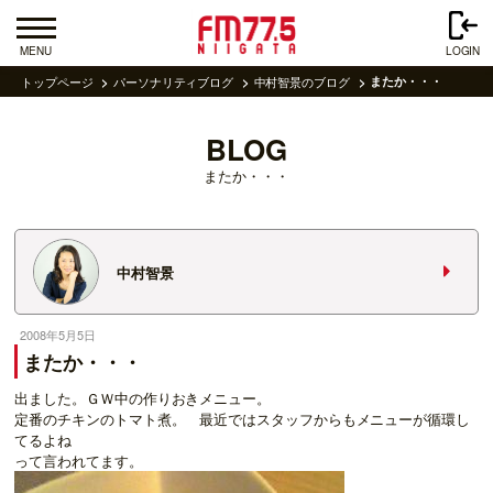
MENU
LOGIN
トップページ
パーソナリティブログ
中村智景のブログ
またか・・・
BLOG
またか・・・
中村智景
2008年5月5日
またか・・・
出ました。ＧＷ中の作りおきメニュー。
定番のチキンのトマト煮。 最近ではスタッフからもメニューが循環し
てるよね
って言われてます。