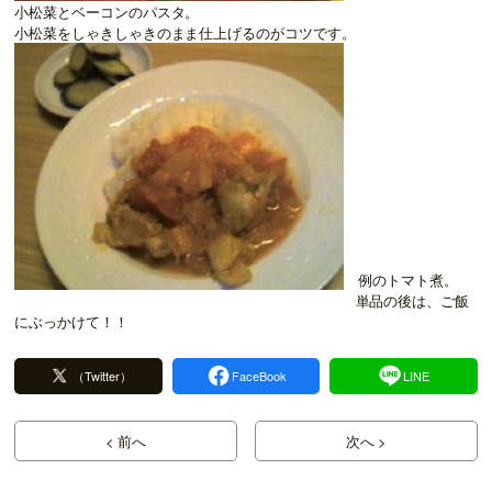
小松菜とベーコンのパスタ。
小松菜をしゃきしゃきのまま仕上げるのがコツです。
例のトマト煮。
単品の後は、ご飯
にぶっかけて！！
（Twitter）
FaceBook
LINE
< 前へ
次へ >