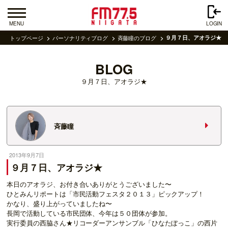
MENU
LOGIN
トップページ
パーソナリティブログ
斉藤瞳のブログ
９月７日、アオラジ★
BLOG
９月７日、アオラジ★
斉藤瞳
2013年9月7日
９月７日、アオラジ★
本日のアオラジ、お付き合いありがとうございました〜
ひとみんリポートは「市民活動フェスタ２０１３」ピックアップ！
かなり、盛り上がっていましたね〜
長岡で活動している市民団体、今年は５０団体が参加。
実行委員の西脇さん★リコーダーアンサンブル「ひなたぼっこ」の西片