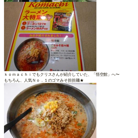
ｋｏｍａｃｈｉでもクリスさんが紹介していた、「悟空館」へ〜
もちろん、人気Ｎｏ．１のゴマみそ担担麺★