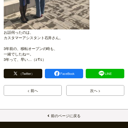
お話伺ったのは、
カスタマーアシスタント石井さん。
3年前の、移転オープンの時も、
一緒でしたねー。
3年って、早い…（≧∇≦）
（Twitter）
FaceBook
LINE
< 前へ
次へ >
前のページに戻る