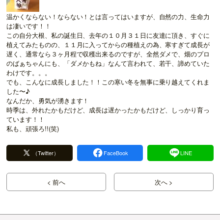
温かくならない！ならない！とは言ってはいますが、自然の力、生命力
は凄いです！！
この自分大根、私の誕生日、去年の１０月３１日に友達に頂き、すぐに
植えてみたものの、１１月に入ってからの種植えの為、寒すぎて成長が
遅く、通常なら３ヶ月程で収穫出来るのですが、全然ダメで、畑のプロ
のばぁちゃんにも、「ダメかもね」なんて言われて、若干、諦めていた
わけです。。。
でも、こんなに成長しました！！この寒い冬を無事に乗り越えてくれま
した〜♪
なんだか、勇気が湧きます！
時季は、外れたかもだけど、成長は遅かったかもだけど、しっかり育っ
ています！！
私も、頑張ろ!!(笑)
（Twitter）
FaceBook
LINE
< 前へ
次へ >