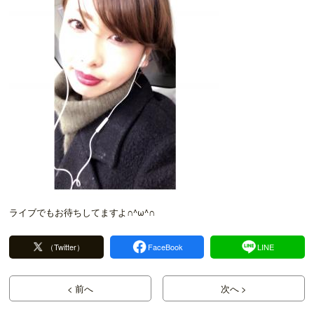
ライブでもお待ちしてますよ∩^ω^∩
（Twitter）
FaceBook
LINE
< 前へ
次へ >