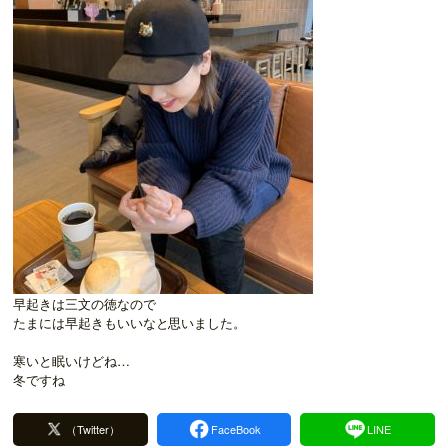
早起きは三文の徳なので
たまには早起きもいいなと思いました。
寒いと眠いけどね…
冬ですね
（Twitter）
FaceBook
LINE