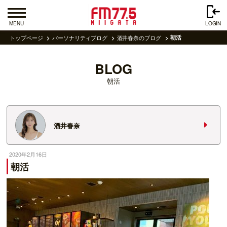
MENU
LOGIN
トップページ
パーソナリティブログ
酒井春奈のブログ
朝活
BLOG
朝活
酒井春奈
2020年2月16日
朝活