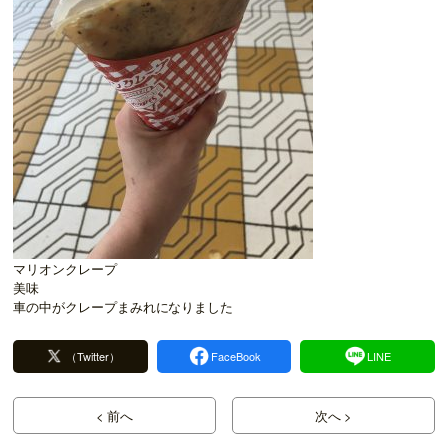
マリオンクレープ
美味
車の中がクレープまみれになりました
（Twitter）
FaceBook
LINE
< 前へ
次へ >