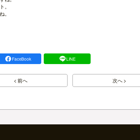
ト。
ね。
FaceBook
LINE
< 前へ
次へ >