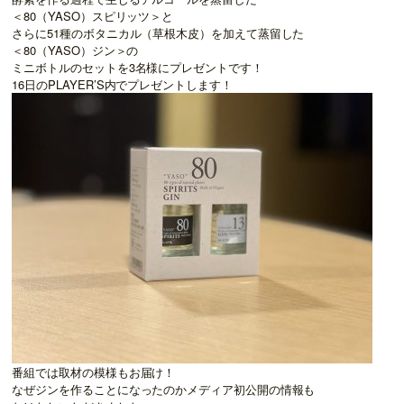
＜
80
（
YASO
）スピリッツ＞と
さらに
51
種のボタニカル（草根木皮）を加えて蒸留した
＜
80
（
YASO
）ジン＞の
ミニボトルのセットを
3
名様にプレゼントです！
16
日の
PLAYER’S
内でプレゼントします！
番組では取材の模様もお届け！
なぜジンを作ることになったのかメディア初公開の情報も