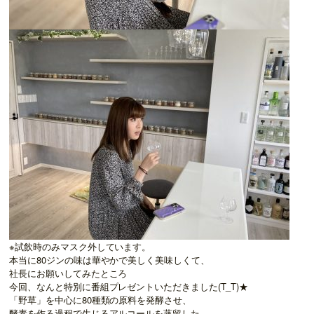
※
試飲時のみマスク外しています。
本当に
80
ジンの味は華やかで美しく美味しくて、
社長にお願いしてみたところ
今回、なんと特別に番組プレゼントいただきました
(T_T)★
「野草」を中心に
80
種類の原料を発酵させ、
酵素を作る過程で生じるアルコールを蒸留した