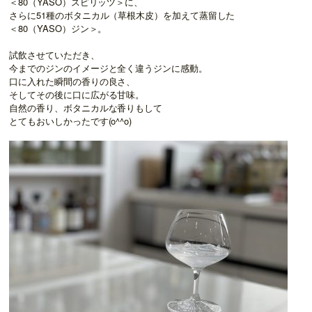
＜80（YASO）スピリッツ＞に、
さらに51種のボタニカル（草根木皮）を加えて蒸留した
＜80（YASO）ジン＞。
試飲させていただき、
今までのジンのイメージと全く違うジンに感動。
口に入れた瞬間の香りの良さ、
そしてその後に口に広がる甘味。
自然の香り、ボタニカルな香りもして
とてもおいしかったです(o^^o)