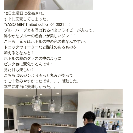
12
日土曜日に発売され、
すぐに完売してしまった、
“YASO GIN” limited edition 04 2021
！！
ブルーハーブとも呼ばれるバタフライピーが入って、
鮮やかなブルーの色合いが美しいジン！！
こちら、元々はボトルの中の色の青なんですが、
トニックウォーターなど酸味のあるものを
加えるとなんと！
ボトルの脇のグラスの中のように
ピンク色に変化するんです！
見た目も楽しい！
こちらは
80
ジンよりもっと丸みがあって
すごく飲みやすかったです、、、感動した。
本当に本当に美味しかった。。