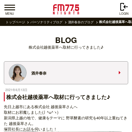
MENU
LOGIN
トップページ
パーソナリティブログ
酒井春奈のブログ
株式会社越後薬草へ取
BLOG
株式会社越後薬草へ取材に行ってきました♪
酒井春奈
2021年6月13日
株式会社越後薬草へ取材に行ってきました♪
先日上越市にある株式会社 越後薬草さんへ
取材にお邪魔しました(丿^ω^ヽ)
新潟県上越の地で、健康をテーマに 野草酵素の研究を40年以上重ねてき
た 越後薬草さん。
塚田社長にお話を伺いました！