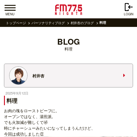
MENU
LOGIN
トップページ
パーソナリティブログ
村井杏のブログ
料理
BLOG
料理
村井杏
2025年9月12日
料理
お肉の塊をローストビーフに。
オーブンではなく、湯煎派。
でも火加減が難しくて🤣
時にチャーシューみたいになってしまうんだけど、
今回は成功しました👏