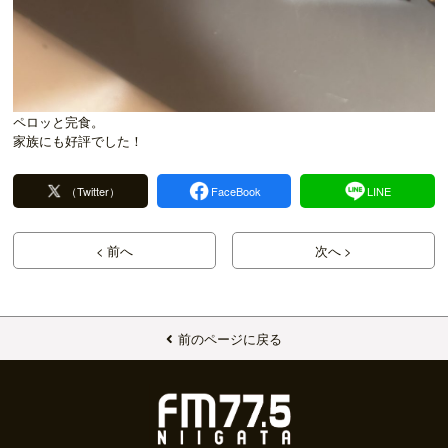
ペロッと完食。
家族にも好評でした！
（Twitter）
FaceBook
LINE
< 前へ
次へ >
前のページに戻る