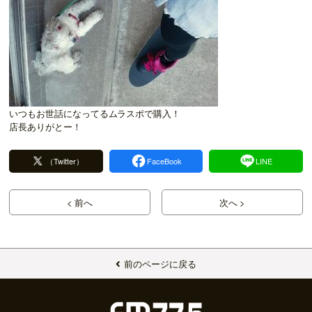
いつもお世話になってるムラスポで購入！
店長ありがとー！
（Twitter）
FaceBook
LINE
< 前へ
次へ >
前のページに戻る