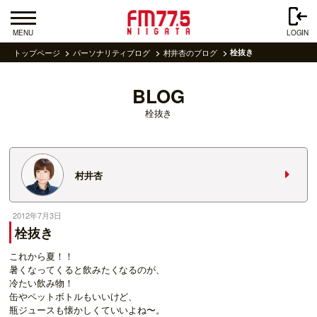
MENU
LOGIN
トップページ
パーソナリティブログ
村井杏のブログ
栓抜き
BLOG
栓抜き
村井杏
2012年7月3日
栓抜き
これから夏！！
暑くなってくると飲みたくなるのが、
冷たい飲み物！
缶やペットボトルもいいけど、
瓶ジュースも懐かしくていいよね〜。