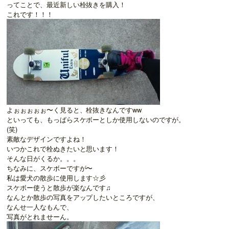
ってことで、最近新しい栓抜きを購入！
これです！！！
よぉぉぉぉぉ〜く見ると、栓抜きなんですww
といっても、もっぱらスケボーとしか使用しないのですが。
(笑)
素敵なデザインですよね！
いつかこれで栓ぬきたいと思います！
そんな日がくるか。。。
ちなみに、スケボーですが〜
私は愛犬の散歩に使用します☆彡
スケボー使うと散歩が楽なんです♫
なんとか散歩の写真をアップしたいところですが、
なんせ一人なもんで、
写真がとれませーん。