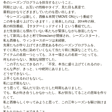
冬のシーズンプログラムを担当するということ。
同期とはいえ、お互いの性格やタイプ、見た目も真逆で、
最初はかなりどぎまぎしていたのを思い出します。
「今シーズンは新しく、西條＆本間でMOVE ONという番組で
この冬を盛り上げていきます！」と発表したのは、2014年の秋、
夜の特別番組、【サタデーミッドナイト】という番組でした。
まだ生放送にも慣れていない私たちが緊張しながら放送したな〜
そして新潟ふるさと村でSnowJamが開催され、シーズンスタート。
私も西條も、ウィンタースポーツは未経験。
先輩たちが作り上げてきた歴史ある冬のシーズンプログラムを、
すぐに私たち色に染めていくなんて当たり前に無謀なことでした。
アイテムの名前一つとっても、スキー場さんの名前一つとっても、
何もわからない。無知な状態でした。
「この子たちにできるの？」「不安。本当に盛り上げてくれるのか」
そんな声が、きっと、いや絶対にありました。
どうせできないし。
上手くなれるわけもないし。
私には才能もない。
そう思って、悩んだり泣いたりした時期もありました。
でも、私が向き合うしかなかったし、私が担当してることの意味を作り
たくて。
私と西條らしくやってみようと思って、この三年シーズンを駆け抜けま
した。
私たちだからこそできること。