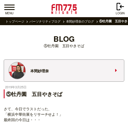
MENU
LOGIN
トップページ
パーソナリティブログ
本間紗理奈のブログ
⑤牡丹園 五目やき
BLOG
⑤牡丹園 五目やきそば
本間紗理奈
2019年3月25日
⑤牡丹園 五目やきそば
さて、今日でラストだった、
「横浜中華街展をリサーチせよ！」
最終回の今日は・・・