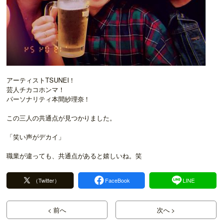
アーティストTSUNEI！
芸人チカコホンマ！
パーソナリティ本間紗理奈！
この三人の共通点が見つかりました。
「笑い声がデカイ」
職業が違っても、共通点があると嬉しいね。笑
（Twitter）
FaceBook
LINE
< 前へ
次へ >