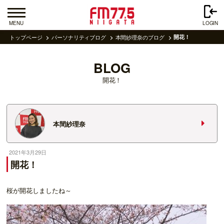
MENU
LOGIN
トップページ
パーソナリティブログ
本間紗理奈のブログ
開花！
BLOG
開花！
本間紗理奈
2021年3月29日
開花！
桜が開花しましたね～