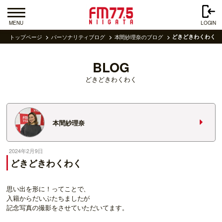
MENU
LOGIN
トップページ
パーソナリティブログ
本間紗理奈のブログ
どきどきわくわく
BLOG
どきどきわくわく
本間紗理奈
2024年2月9日
どきどきわくわく
思い出を形に！ってことで、
入籍からだいぶたちましたが
記念写真の撮影をさせていただいてます。