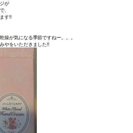
ジが
で、
す!!
乾燥が気になる季節ですねー。。。
みやをいただきました!!