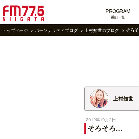
PROGRAM
番組一覧
トップページ
パーソナリティブログ
上村知世のブログ
そろそ
上村知世
2012年10月2日
そろそろ…