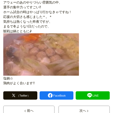
アウェーのあのやりづらい雰囲気の中、
選手の集中力ってすごい!!
ホーム試合の時はやっぱり行かなきゃですね！
応援の大切さも感じました＊。＊
気持ちは熱くなった昨夜ですが、
まるで冬ような1日だったので、
観戦は鍋とともに♪
塩鍋☆
鶏肉がよく合います!!
（Twitter）
FaceBook
LINE
< 前へ
次へ >