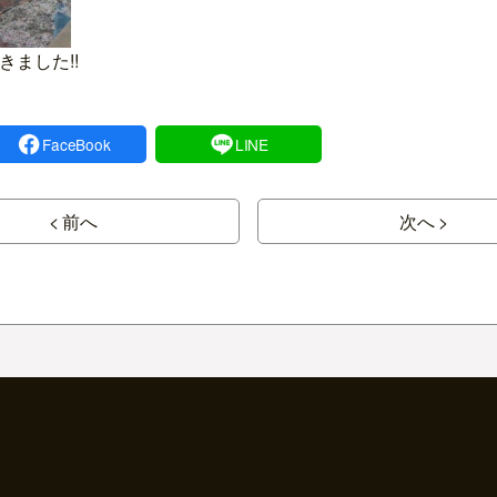
ました!!
FaceBook
LINE
< 前へ
次へ >