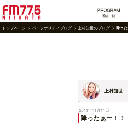
PROGRAM
番組一覧
トップページ
パーソナリティブログ
上村知世のブログ
降った
上村知世
2013年11月11日
降ったぁー！！