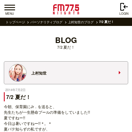
MENU
LOGIN
トップページ
パーソナリティブログ
上村知世のブログ
7/2 夏だ！
BLOG
7/2 夏だ！
上村知世
2014年7月2日
7/2 夏だ！
今朝、保育園にJr．を送ると、
先生たちが一生懸命プールの準備をしていました!!
夏ですねー!!
今日は暑いですねー!!＊。＊
夏バテ知らずの私ですが、