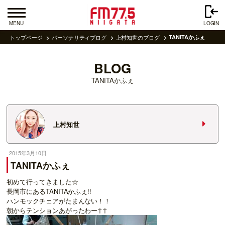
MENU
LOGIN
トップページ
パーソナリティブログ
上村知世のブログ
TANITAかふぇ
BLOG
TANITAかふぇ
上村知世
2015年3月10日
TANITAかふぇ
初めて行ってきました☆
長岡市にあるTANITAかふぇ!!
ハンモックチェアがたまんない！！
朝からテンションあがったわー↑↑