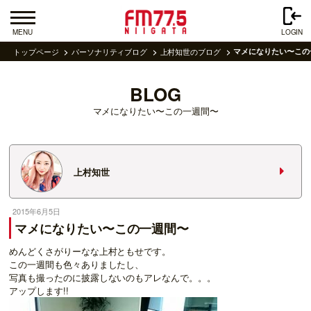
MENU
LOGIN
トップページ
パーソナリティブログ
上村知世のブログ
マメになりたい〜この
BLOG
マメになりたい〜この一週間〜
上村知世
2015年6月5日
マメになりたい〜この一週間〜
めんどくさがりーなな上村ともせです。
この一週間も色々ありましたし、
写真も撮ったのに披露しないのもアレなんで。。。
アップします!!