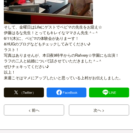
そして、金曜日はLifeにゲストでベビマの先生をお迎え☆
伊藤はるな先生！とってもキレイなママさん先生＾−＾
6/11(木)に、ベビマの体験会がありまーす！
&HUGのブログなどもチェックしてみてください♪
ラスト！
写真はありませんが、本日夜9時半からのRafvery☆学園にも出演！
ラフの二人と結婚について話させていただきました＾−＾
ぜひチェキってください♪
以上！
来週こそはマメにアップしたいと思っている上村がお伝えしました。
（Twitter）
FaceBook
LINE
< 前へ
次へ >