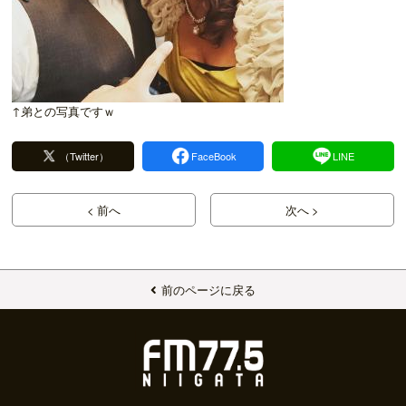
↑弟との写真ですｗ
（Twitter）
FaceBook
LINE
< 前へ
次へ >
前のページに戻る