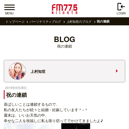
MENU
LOGIN
トップページ
パーソナリティブログ
上村知世のブログ
祝の連鎖
BLOG
祝の連鎖
上村知世
2015年9月28日
祝の連鎖
喜ばしいことは連鎖するもので、
私の友人たちが続々と結婚・妊娠しています＾−＾
週末は、いいお天気の中、
幸せな二人を祝福しに私も張り切ってでかけてきましたよ♪