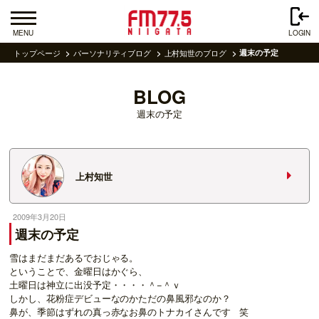
MENU
LOGIN
トップページ
パーソナリティブログ
上村知世のブログ
週末の予定
BLOG
週末の予定
上村知世
2009年3月20日
週末の予定
雪はまだまだあるでおじゃる。
ということで、金曜日はかぐら、
土曜日は神立に出没予定・・・・＾−＾ｖ
しかし、花粉症デビューなのかただの鼻風邪なのか？
鼻が、季節はずれの真っ赤なお鼻のトナカイさんです 笑