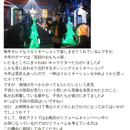
毎年キレイなイルミネーションで楽しませてくれているんですが、
今年のテーマは「笑顔のおもちゃ箱」
いたるところにきゃわゆいキャラクターたちがいました♪
しかも音に合わせて点灯するダンシングイルミネーション!!
今年は震災もあったので、一時はイルミネーションをやめようかと思っ
たそうです。
ですが、地域の方々からやってもらいたいという意見、
子供たちの笑顔が見たいという想いから実施を決意されたとのこと。
私がお邪魔している最中も、子供たちが遊びにきてました♪
やっぱり子供の笑顔はいいですね☆
ぜひ、お時間をみつけて青山スタジオにおでかけになってみてはいかが
でしょうか？？
そして、現在アクトではお風呂のリフォームキャンペーン中☆
お得になっているのでぜひリフォームを考えている方は、
この機会に相談してみてください♪