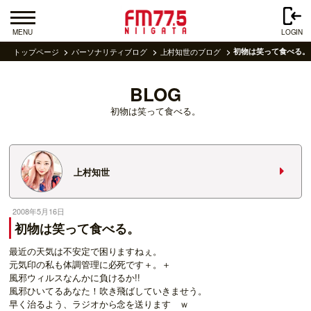
MENU
LOGIN
トップページ
パーソナリティブログ
上村知世のブログ
初物は笑って食べる。
BLOG
初物は笑って食べる。
上村知世
2008年5月16日
初物は笑って食べる。
最近の天気は不安定で困りますねぇ。
元気印の私も体調管理に必死です＋。＋
風邪ウィルスなんかに負けるか!!
風邪ひいてるあなた！吹き飛ばしていきませう。
早く治るよう、ラジオから念を送ります ｗ