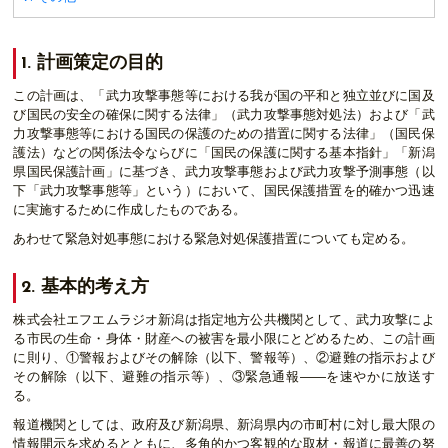
1. 計画策定の目的
この計画は、「武力攻撃事態等における我が国の平和と独立並びに国及
び国民の安全の確保に関する法律」（武力攻撃事態対処法）および「武
力攻撃事態等における国民の保護のための措置に関する法律」（国民保
護法）などの関係法令ならびに「国民の保護に関する基本指針」「新潟
県国民保護計画」に基づき、武力攻撃事態および武力攻撃予測事態（以
下「武力攻撃事態等」という）において、国民保護措置を的確かつ迅速
に実施するために作成したものである。
あわせて緊急対処事態における緊急対処保護措置についても定める。
2. 基本的考え方
株式会社エフエムラジオ新潟は指定地方公共機関として、武力攻撃によ
る市民の生命・身体・財産への被害を最小限にとどめるため、この計画
に則り、①警報およびその解除（以下、警報等）、②避難の指示および
その解除（以下、避難の指示等）、③緊急通報――を速やかに放送す
る。
報道機関としては、政府及び新潟県、新潟県内の市町村に対し最大限の
情報開示を求めるとともに、多角的かつ客観的な取材・報道に最善の努