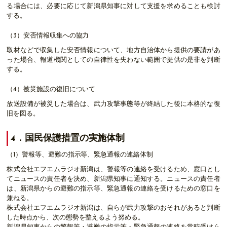
る場合には、必要に応じて新潟県知事に対して支援を求めることも検討
する。
（3）安否情報収集への協力
取材などで収集した安否情報について、地方自治体から提供の要請があ
った場合、報道機関としての自律性を失わない範囲で提供の是非を判断
する。
（4）被災施設の復旧について
放送設備が被災した場合は、武力攻撃事態等が終結した後に本格的な復
旧を図る。
4．国民保護措置の実施体制
（1）警報等、避難の指示等、緊急通報の連絡体制
株式会社エフエムラジオ新潟は、警報等の連絡を受けるため、窓口とし
てニュースの責任者を決め、新潟県知事に通知する。ニュースの責任者
は、新潟県からの避難の指示等、緊急通報の連絡を受けるための窓口を
兼ねる。
株式会社エフエムラジオ新潟は、自らが武力攻撃のおそれがあると判断
した時点から、次の態勢を整えるよう努める。