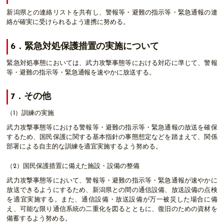
新潟県との連絡リストを共有し、警報等・避難の指示等・緊急通報の連
絡が確実に受けられるよう連携に努める。
6．緊急対処保護措置の実施について
緊急対処事態においては、武力攻撃事態等における対応に準じて、警報
等・避難の指示等・緊急通報を速やかに放送する。
7．その他
（1）訓練の実施
武力攻撃事態等における警報等・避難の指示等・緊急通報の放送を確保
するため、国民保護に関する基本指針の事態想定などを踏まえて、関係
部署による自主的な訓練を適宜実施するよう努める。
（2）国民保護措置に備えた施設・設備の整備
武力攻撃事態等において、警報等・避難の指示等・緊急通報が速やかに
放送できるようにするため、新潟県との間の通信設備、放送設備の点検
を適宜実施する。また、通信設備・放送設備が万一被災した場合に備
え、可能な限り通信系統の二重化を図るとともに、復旧のための資材を
備蓄するよう努める。