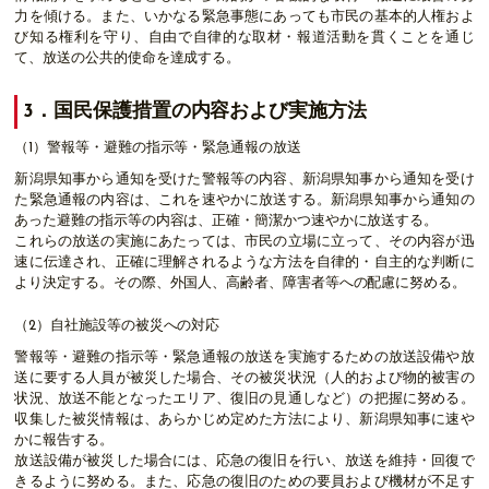
力を傾ける。また、いかなる緊急事態にあっても市民の基本的人権およ
び知る権利を守り、自由で自律的な取材・報道活動を貫くことを通じ
て、放送の公共的使命を達成する。
3．国民保護措置の内容および実施方法
（1）警報等・避難の指示等・緊急通報の放送
新潟県知事から通知を受けた警報等の内容、新潟県知事から通知を受け
た緊急通報の内容は、これを速やかに放送する。新潟県知事から通知の
あった避難の指示等の内容は、正確・簡潔かつ速やかに放送する。
これらの放送の実施にあたっては、市民の立場に立って、その内容が迅
速に伝達され、正確に理解されるような方法を自律的・自主的な判断に
より決定する。その際、外国人、高齢者、障害者等への配慮に努める。
（2）自社施設等の被災への対応
警報等・避難の指示等・緊急通報の放送を実施するための放送設備や放
送に要する人員が被災した場合、その被災状況（人的および物的被害の
状況、放送不能となったエリア、復旧の見通しなど）の把握に努める。
収集した被災情報は、あらかじめ定めた方法により、新潟県知事に速や
かに報告する。
放送設備が被災した場合には、応急の復旧を行い、放送を維持・回復で
きるように努める。また、応急の復旧のための要員および機材が不足す