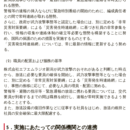
新潟県知事からの警報等・避難の指示等・緊急通報の連絡を常時受けら
れる態勢。
警報等の速報の挿入ならびに緊急特別番組の開始のために、編成責任者
との間で常時連絡が取れる態勢。
さらに、政府が武力攻撃事態等と認定した場合には、別に定める「非常
災害対策要綱」による「災害発生時連絡網」に基づき社員の非常参集を
行い、情報の収集や連絡体制の確立等必要な態勢を構築することに努
め、国民の保護のための措置を実施するものとする。
「災害発生時連絡網」については、常に最新の情報に更新するよう努め
る。
（2）職員の配置および服務の基準
株式会社エフエムラジオ新潟が武力攻撃のおそれがあると判断した時点
から、放送に必要な要員の確保を開始し、武力攻撃事態等となった場合
に、別に定める「非常災害対策要綱」による「災害発生時連絡網」によ
り、事態の推移に応じて、必要な人員の増員・配置に努める。
警報等・避難の指示等・緊急通報の放送に携わる要員については、交代
要員が到着するまでの間は職務を続行し、速報が常時実施できるよう努
めることとする。
また、放送設備の復旧作業などに従事する社員をはじめ、放送の維持と
社員の安全確保に最大限配慮する。
5．実施にあたっての関係機関との連携