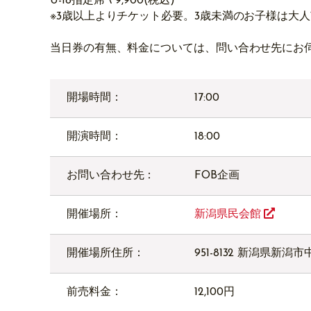
U-18指定席 \ 9,900(税込)
※3歳以上よりチケット必要。3歳未満のお子様は大
当日券の有無、料金については、問い合わせ先にお
開場時間：
17:00
開演時間：
18:00
お問い合わせ先：
FOB企画
開催場所：
新潟県民会館
開催場所住所：
951-8132 新潟県新潟
前売料金：
12,100円