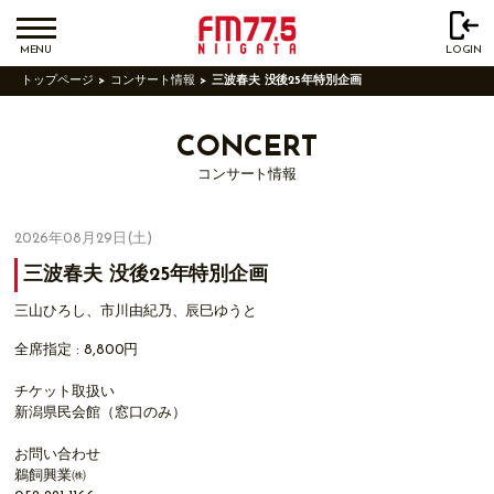
MENU
LOGIN
トップページ
コンサート情報
三波春夫 没後25年特別企画
CONCERT
コンサート情報
2026年08月29日(土)
三波春夫 没後25年特別企画
三山ひろし、市川由紀乃、辰巳ゆうと
全席指定 : 8,800円
チケット取扱い
新潟県民会館（窓口のみ）
お問い合わせ
鵜飼興業㈱