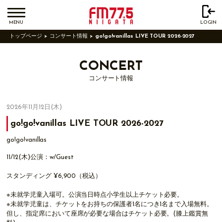
MENU
LOGIN
トップページ
コンサート情報
go!go!vanillas LIVE TOUR 2026-2027
CONCERT
コンサート情報
2026年11月12日(木)
go!go!vanillas LIVE TOUR 2026-2027
go!go!vanillas
11/12(木)公演：w/Guest
スタンディング ¥6,900（税込）
※未就学児童入場可。公演当日時点小学生以上チケット必要。
※未就学児童は、チケットをお持ちの保護者1名につき1名まで入場無料。
但し、指定席において座席が必要な場合はチケット必要。(膝上鑑賞無