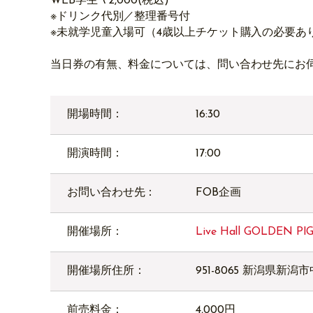
WEB学生 \ 2,000(税込)
※ドリンク代別／整理番号付
※未就学児童入場可（4歳以上チケット購入の必要あ
当日券の有無、料金については、問い合わせ先にお
開場時間：
16:30
開演時間：
17:00
お問い合わせ先：
FOB企画
開催場所：
Live Hall GOLDEN P
開催場所住所：
951-8065 新潟県新潟市
前売料金：
4,000円