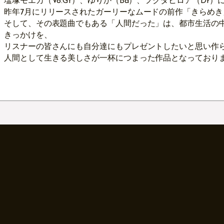
塩塚モエカ（Vo.Gt）、ゆりか（Ba）、フクダヒロア（Dr
昨年7月にリリースされたガーリーなムードの前作「きらめ
そして、その表題曲でもある「人間だった」は、都市生活の
きっかけを、
リスナーの皆さんにも自分達にもプレゼントしたいと思い作
人間として生きる美しさが一杯につまった作品となっており