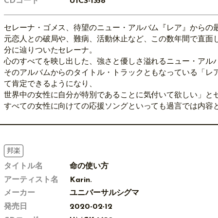
CDコード
UICS-1358
セレーナ・ゴメス、待望のニュー・アルバム『レア』からの
元恋人との破局や、難病、活動休止など、この数年間で直面
分に辿りついたセレーナ。
心のすべてを映し出した、強さと優しさ溢れるニュー・アル
そのアルバムからのタイトル・トラックともなっている「レ
て肯定できるようになり、
世界中の女性に自分が特別であることに気付いて欲しい」と
すべての女性に向けての応援ソングといっても過言では内容
邦楽
タイトル名
命の使い方
アーティスト名
Karin.
メーカー
ユニバーサルシグマ
発売日
2020-02-12