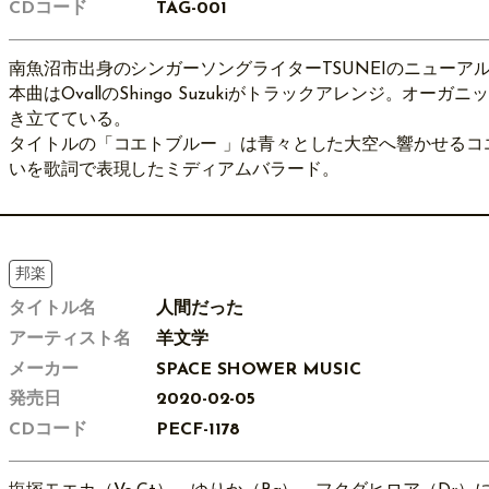
CDコード
TAG-001
南魚沼市出身のシンガーソングライターTSUNEIのニューアル
本曲はOvallのShingo Suzukiがトラックアレンジ。オー
き立てている。
タイトルの「コエトブルー 」は青々とした大空へ響かせるコ
いを歌詞で表現したミディアムバラード。
邦楽
タイトル名
人間だった
アーティスト名
羊文学
メーカー
SPACE SHOWER MUSIC
発売日
2020-02-05
CDコード
PECF-1178