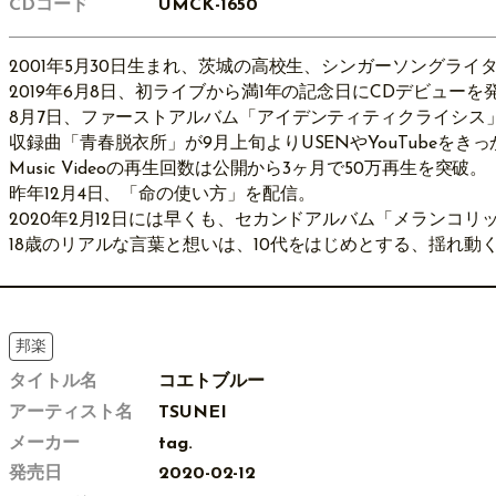
CDコード
UMCK-1650
2001年5月30日生まれ、茨城の高校生、シンガーソングライター、
2019年6月8日、初ライブから満1年の記念日にCDデビューを
8月7日、ファーストアルバム「アイデンティティクライシス
収録曲「青春脱衣所」が9月上旬よりUSENやYouTubeを
Music Videoの再生回数は公開から3ヶ月で50万再生を突破。
昨年12月4日、「命の使い方」を配信。
2020年2月12日には早くも、セカンドアルバム「メランコ
18歳のリアルな言葉と想いは、10代をはじめとする、揺れ
邦楽
タイトル名
コエトブルー
アーティスト名
TSUNEI
メーカー
tag.
発売日
2020-02-12