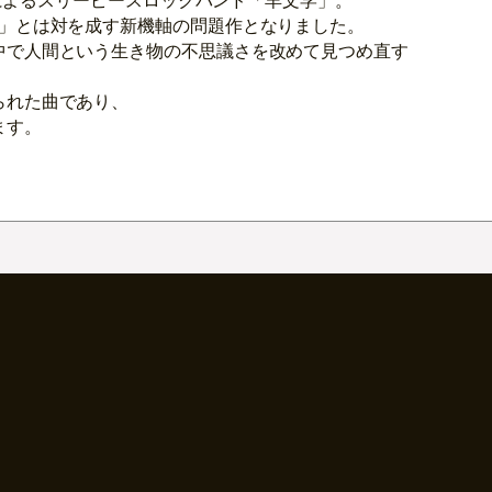
）によるスリーピースロックバンド「羊文学」。
き」とは対を成す新機軸の問題作となりました。
中で人間という生き物の不思議さを改めて見つめ直す
られた曲であり、
ます。