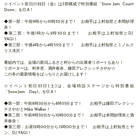
☆イベント前日の22日（金）は3部構成で特別番組「Snow Jam Count
Down」をO.A！
◆第一部：午前9時から10時50分まで！ お相手は上村知世と本間紗理
奈！
◆第二部：午後1時から2時50分まで！ お相手は上村知世とDJ
YAGI！
◆第三部：午後4時から4時55分まで！ お相手は上村知世とミノルク
リス滝沢！
番組内では、会場の新潟ふるさと村からの出展者リポートもあり！
リポーターは、村井杏、酒井春奈、鎌田アレクシッチさやか☆
この冬の最新情報をばっちりとお届けします！
☆イベント初日23日(土)は、会場特設ステージから特別番組
「SnowJam Day.1」をO.A！
◆第一部：午前8時30分から8時55分まで！ お相手は鎌田アレクシッ
チさやかとMika Walker！
◆第二部：午前9時30分から10時00分まで！ お相手は本間紗理奈と酒
井春奈！
◆第三部：お昼12時00分から13時00分まで！ お相手は上村知世とヤ
ン、DJ YAGI！