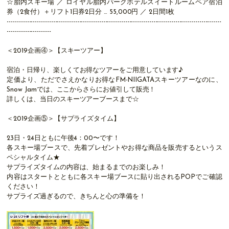
☆胎内スキー場 ／ ロイヤル胎内パークホテルスイートルームペア宿泊
券（2食付）＋リフト1日券2日分 … 55,000円 ／ 2日間1枚
-----------------------------------------------------------------------------------------------------------
----------------------
＜2019企画④＞【スキーツアー】
宿泊・日帰り、楽しくてお得なツアーをご用意しています♪
定価より、ただでさえかなりお得なFM-NIIGATAスキーツアーなのに、
Snow Jamでは、ここからさらにお値引して販売！
詳しくは、当日のスキーツアーブースまで☆
＜2019企画⑤＞【サプライズタイム】
23日・24日ともに午後4：00〜です！
各スキー場ブースで、先着プレゼントやお得な商品を販売するというス
ペシャルタイム★
サプライズタイムの内容は、始まるまでのお楽しみ！
内容はスタートとともに各スキー場ブースに貼り出されるPOPでご確認
ください！
サプライズ過ぎるので、きちんと心の準備を！