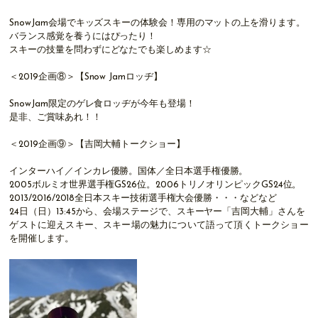
SnowJam会場でキッズスキーの体験会！専用のマットの上を滑ります。
バランス感覚を養うにはぴったり！
スキーの技量を問わずにどなたでも楽しめます☆
＜2019企画⑧＞【Snow Jamロッヂ】
SnowJam限定のゲレ食ロッヂが今年も登場！
是非、ご賞味あれ！！
＜2019企画⑨＞【吉岡大輔トークショー】
インターハイ／インカレ優勝。国体／全日本選手権優勝。
2005ボルミオ世界選手権GS26位。2006トリノオリンピックGS24位。
2013/2016/2018全日本スキー技術選手権大会優勝・・・などなど
24日（日）13:45から、会場ステージで、スキーヤー「吉岡大輔」さんを
ゲストに迎えスキー、スキー場の魅力について語って頂くトークショー
を開催します。