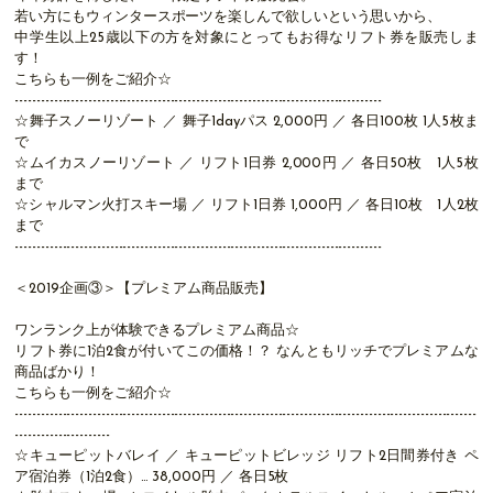
若い方にもウィンタースポーツを楽しんで欲しいという思いから、
中学生以上25歳以下の方を対象にとってもお得なリフト券を販売しま
す！
こちらも一例をご紹介☆
-------------------------------------------------------------------------------------
☆舞子スノーリゾート ／ 舞子1dayパス 2,000円 ／ 各日100枚 1人5枚ま
で
☆ムイカスノーリゾート ／ リフト1日券 2,000円 ／ 各日50枚 1人5枚
まで
☆シャルマン火打スキー場 ／ リフト1日券 1,000円 ／ 各日10枚 1人2枚
まで
-------------------------------------------------------------------------------------
＜2019企画③＞【プレミアム商品販売】
ワンランク上が体験できるプレミアム商品☆
リフト券に1泊2食が付いてこの価格！？ なんともリッチでプレミアムな
商品ばかり！
こちらも一例をご紹介☆
-----------------------------------------------------------------------------------------------------------
----------------------
☆キューピットバレイ ／ キューピットビレッジ リフト2日間券付き ペ
ア宿泊券（1泊2食）… 38,000円 ／ 各日5枚