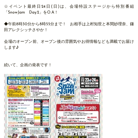
☆イベント最終日24日(日)は、会場特設ステージから特別番組
「SnowJam Day.2」をO.A！
◆午前8時30分から8時55分まで！ お相手は上村知世と本間紗理奈、鎌
田アレクシッチさやか！
会場のオープン前、オープン後の雰囲気やお得情報なども満載でお届け
します♪
続いて、企画の発表です！