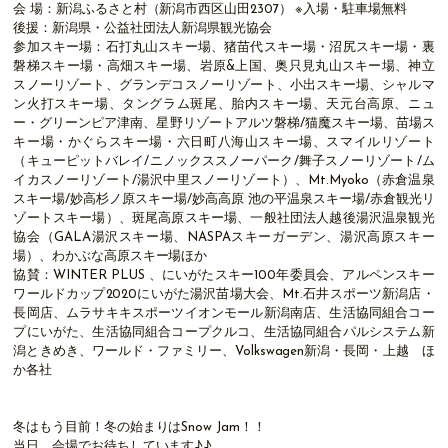
会 場：新潟ふるさと村（新潟市西区山田2307） ※入場・駐車場無料
後援：新潟県・公益社団法人新潟県観光協会
参加スキー場：石打丸山スキー場、猪苗代スキー場・沼尻スキー場・裏
磐梯スキー場・高畑スキー場、岩原&上国、奥只見丸山スキー場、神立
スノーリゾート、グランデコスノーリゾート、小出スキー場、シャルマ
ン火打スキー場、タングラム斑尾、胎内スキー場、天元台高原、ニュ
ー・グリーンピア津南、星野リゾートアルツ磐梯/猫魔スキー場、苗場ス
キー場・かぐらスキー場・六日町八海山スキー場、スマイルリゾート
（キューピットバレイ/ニノックススノーパーク/舞子スノーリゾート/ム
イカスノーリゾート/湯沢中里スノーリゾート）、Mt.Myoko（赤倉温泉
スキー場/妙高杉ノ原スキー場/妙高高原 池の平温泉スキー場/赤倉観光リ
ゾートスキー場）、斑尾高原スキー場、一般社団法人越後湯沢温泉観光
協会（GALA湯沢スキー場、NASPAスキーガーデン、湯沢高原スキー
場）、わかぶな高原スキー場ほか
協賛：WINTER PLUS 、にいがたスキー100年委員会、アルペンスキー
ワールドカップ2020にいがた湯沢苗場大会、Mt.石井スポーツ新潟店・
長岡店、ムラサキキスポーツイオンモール新潟南店、生活協同組合コー
プにいがた、生活協同組合コープクルコ、生活協同組合パルシステム新
潟ときめき、ワールド・ファミリー、Volkswagen新潟・長岡・上越 ほ
か各社
冬はもう目前！冬の始まりはSnow Jam！！
当日、会場でお待ちしています♪♪