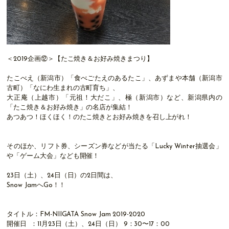
＜2019企画⑫＞【たこ焼き＆お好み焼きまつり】
たこべえ（新潟市）「食べごたえのあるたこ」、あずまや本舗（新潟市
古町）「なにわ生まれの古町育ち」、
大正庵（上越市）「元祖！大だこ」、極（新潟市）など、新潟県内の
「たこ焼き＆お好み焼き」の名店が集結！
あつあつ！ほくほく！のたこ焼きとお好み焼きを召し上がれ！
そのほか、リフト券、シーズン券などが当たる「Lucky Winter抽選会」
や「ゲーム大会」なども開催！
23日（土）、24日（日）の2日間は、
Snow JamへGo！！
タイトル：FM-NIIGATA Snow Jam 2019-2020
開催日 ：11月23日（土）、24日（日） 9：30〜17：00