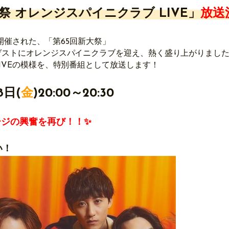
大祭 オレンジスパイニクラブ LIVE」
放送
学で開催された、「第65回新大祭」
ゲストにオレンジスパイニクラブを迎え、熱く盛り上がりまし
IVEの模様を、特別番組として放送します！
8
日(
金
)
20:00～20:30
ージの興奮を再び！！✨
い！