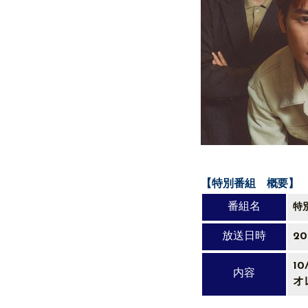
【特別番組 概要】
番組名
特
放送日時
2
1
内容
オ