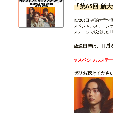
「第65回 新
10/20(日)新潟大
スペシャルステージ
ステージで収録したL
11
月
放送日時は、
✨スペシャルステ
ぜひお聴きくださ