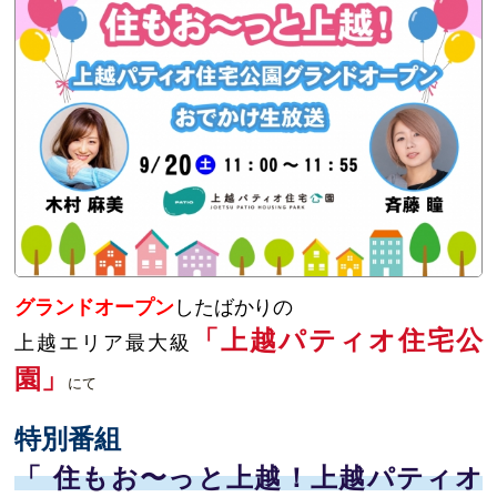
グランドオープン
したばかりの
「上越パティオ住宅公
上越エリア最大級
園」
にて
特別番組
「
住もお〜っと上越！
上越パティオ