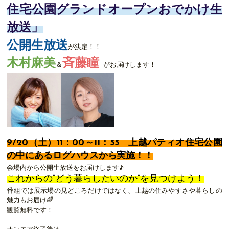
住宅公園グランドオープンおでかけ生
放送
」
公開生放送
が決定！！
木村麻美
斉藤
瞳
＆
がお届けします！
9/20（
土
）11：00～11：55 上越パティオ住宅公園
の中にあるログハウスから実施！！
会場内から公開生放送をお届けします♪
これからの”どう暮らしたいのか”を見つけよう！
番組では展示場の見どころだけではなく、上越の住みやすさや暮らしの
魅力もお届け🌈
観覧無料です！