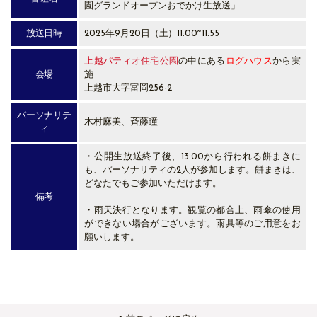
園グランドオープンおでかけ生放送」
放送日時
2025年9月20日（土）11:00~11:55
上越パティオ住宅公園
の中にある
ログハウス
から実
会場
施
上越市大字富岡256-2
パーソナリテ
木村麻美、斉藤瞳
ィ
・公開生放送終了後、13:00から行われる餅まきに
も、パーソナリティの2人が参加します。餅まきは、
どなたでもご参加いただけます。
備考
・雨天決行となります。観覧の都合上、雨傘の使用
ができない場合がございます。雨具等のご用意をお
願いします。