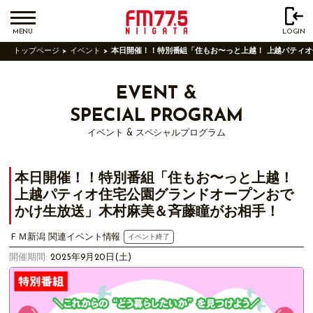
MENU
LOGIN
トップページ
イベント
本日開催！！特別番組「住もお〜っと上越！ 上越パティ
EVENT &
SPECIAL PROGRAM
イベント & スペシャルプログラム
本日開催！！特別番組「住もお〜っと上越！
上越パティオ住宅公園グランドオープンおで
かけ生放送」木村麻美＆斉藤瞳がお相手！
ＦＭ新潟 関連イベント情報
イベント終了
開催期間:
2025年9月20日(土)