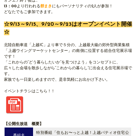
オンエア終了後は…
13：00
より行われる
餅まき
にもパーソナリティの2人が参加！
どなたでもご参加できます。
☆9/13～9/15、9/20～9/23はオープンイベント開催
☆
北陸自動車道「上越IC」より車で５分の、上越最大級の郊外型商業集積
「上越ウイングマーケットセンター」の南側に位置する総合住宅展示場
です！
「これからの‘’どう暮らしたいか‘’を見つけよう」をコンセプトに、
広々した会場を散歩しながら‘’これからの暮らし‘’に出会える住宅展示場で
す。
家族でも一日楽しめますので、是非気軽にお出かけ下さい。
イベントチラシはこちら！！
【公開生放送 概要】
特別番組「住もお〜っと上越！上越パティオ住宅公
番組名