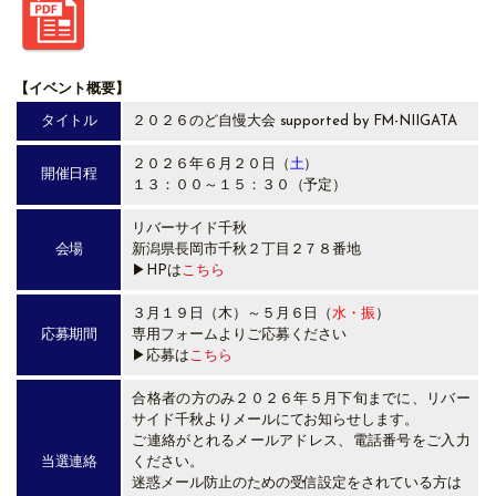
【イベント概要】
タイトル
２０２６のど自慢大会 supported by FM-NIIGATA
２０２６年６月２０日（
土
）
開催日程
１３：００～１５：３０（予定）
リバーサイド千秋
会場
新潟県長岡市千秋２丁目２７８番地
▶HPは
こちら
３月１９日（木）～５月６日（
水・振
）
応募期間
専用フォームよりご応募ください
▶応募は
こちら
合格者の方のみ２０２６年５月下旬までに、リバー
サイド千秋よりメールにてお知らせします。
ご連絡がとれるメールアドレス、電話番号をご入力
当選連絡
ください。
迷惑メール防止のための受信設定をされている方は