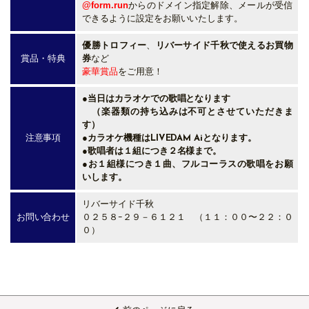
@form.run
からのドメイン指定解除、メールが受信
できるように設定をお願いいたします。
優勝トロフィー
、
リバーサイド千秋で使えるお買物
賞品・特典
券
など
豪華賞品
をご用意！
●当日はカラオケでの歌唱となります
（楽器類の持ち込みは不可とさせていただきま
す）
注意事項
●カラオケ機種はLIVEDAM Aiとなります。
●歌唱者は１組につき２名様まで
。
●お１組様につき１曲、フルコーラスの歌唱をお願
いします。
リバーサイド千秋
お問い合わせ
０２５８ｰ２９－６１２１ （１１：００〜２２：０
０）