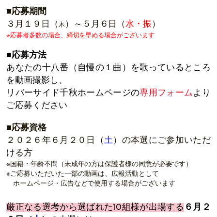
■応募期間
３月１９日（
）～５月６日（
水・振
）
木
※応募者多数の場合、締切を早める場合がございます
■応募方法
あなたの十八番（自慢の１曲）を歌っているところ
を動画撮影し、
リバーサイド千秋ホームページの
専用フォーム
より
ご応募ください
■応募資格
２０２６年６月２０日（
土
）の本選にご参加いただ
ける方
※国籍・年齢不問（未成年の方は保護者様の同意が必要です）
※ご応募いただいた
一部の動画は、広報活動として
ホームページ・広告などで使用する場合がございます
厳正なる選考から選ばれた10組様が出場する
６月２