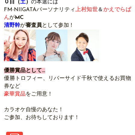
０日（
土
）
の本選には
FM-NIIGATAパーソナリティ
上村知世
＆
かえでらぱ
ん
が
MC
清野幹
が
審査員
として参加！
優勝賞品として…
優勝トロフィー、リバーサイド千秋で使えるお買物
券など
豪華賞品
をご用意！
カラオケ自慢のあなた！
ご参加、お待ちしております！