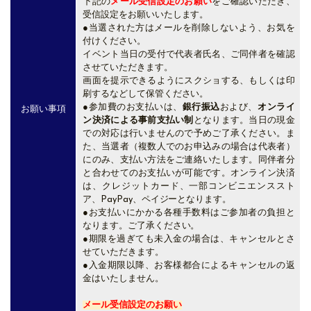
下記の
メール受信設定のお願い
をご確認いただき、
受信設定をお願いいたします。
●当選された方はメールを削除しないよう、お気を
付けください。
イベント当日の受付で代表者氏名、ご同伴者を確認
させていただきます。
画面を提示できるようにスクショする、もしくは印
刷するなどして保管ください。
●参加費のお支払いは、
銀行振込
および、
オンライ
お願い事項
ン決済による事前支払い制
となります。当日の現金
での対応は行いませんので予めご了承ください。ま
た、当選者（複数人でのお申込みの場合は代表者）
にのみ、支払い方法をご連絡いたします。
同伴者分
と合わせてのお支払いが可能です。オンライン決済
は、クレジットカード、一部コンビニエンススト
ア、PayPay、ペイジーとなります。
●お支払いにかかる各種手数料はご参加者の負担と
なります。ご了承ください。
●期限を過ぎても未入金の場合は、キャンセルとさ
せていただきます。
●入金期限以降、お客様都合によるキャンセルの返
金はいたしません。
メール受信設定のお願い