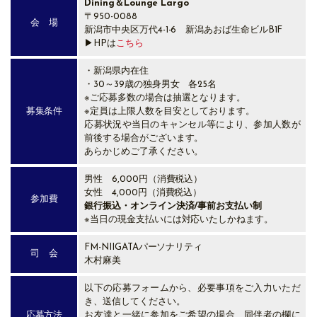
Dining＆Lounge Largo
〒950-0088
会 場
新潟市中央区万代4-1-6 新潟あおば生命ビルB1F
▶HPは
こちら
・新潟県内在住
・30～39歳の独身男女 各25名
※ご応募多数の場合は抽選となります。
募集条件
※定員は上限人数を目安としております。
応募状況や当日のキャンセル等により、参加人数が
前後する場合がございます。
あらかじめご了承ください。
男性 6,000円（消費税込）
女性 4,000円（消費税込）
参加費
銀行振込・オンライン決済/事前お支払い制
※当日の現金支払いには対応いたしかねます。
FM-NIIGATAパーソナリティ
司 会
木村麻美
以下の応募フォームから、必要事項をご入力いただ
き、送信してください。
応募方法
お友達と一緒に参加をご希望の場合、同伴者の欄に