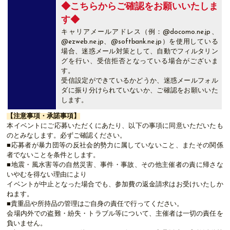
◆こちらからご確認をお願いいたしま
す◆
キャリアメールアドレス（例：@docomo.ne.jp、
@ezweb.ne.jp、@softbank.ne.jp）を使用している
場合、迷惑メール対策として、自動でフィルタリン
グを行い、受信拒否となっている場合がございま
す。
受信設定ができているかどうか、迷惑メールフォル
ダに振り分けられていないか、ご確認をお願いいた
します。
【注意事項・承諾事項】
本イベントにご応募いただくにあたり、以下の事項に同意いただいたも
のとみなします。必ずご確認ください。
■応募者が暴力団等の反社会的勢力に属していないこと、またその関係
者でないことを条件とします。
■地震・風水害等の自然災害、事件・事故、その他主催者の責に帰さな
いやむを得ない理由により
イベントが中止となった場合でも、参加費の返金請求はお受けいたしか
ねます。
■貴重品や所持品の管理はご自身の責任で行ってください。
会場内外での盗難・紛失・トラブル等について、主催者は一切の責任を
負いません。