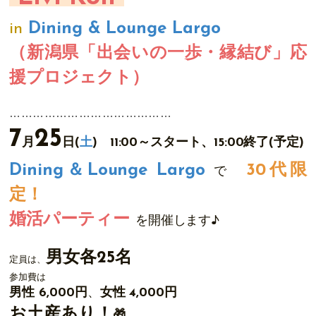
in
Dining & Lounge Largo
（新潟県「出会いの一歩・縁結び」応
援プロジェクト）
……………………………………
7
25
月
日
(
土
) 11:00～スタート、15:00終了(予定)
Dining＆Lounge Largo
30代限
で
定！
婚活パーティー
を開催します♪
男女各25
名
定員
は、
参加費
は
男性 6
,000円
、
女性 4,000円
お土産あり！
🎁