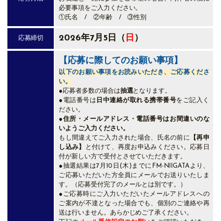
必要事項をご入力ください。
①氏名 / ②年齢 / ③性別
2026年7月5日（
日
）
応募締切
【応募に際してのお願い事項】
以下のお願い事項をお読みいただき、ご応募くださ
い。
●応募者多数の場合は
抽選
となります。
●電話番号は
日中連絡が取れる携帯番号
をご記入く
ださい。
●
住所・メールアドレス・電話番号はお間違いのな
いようご入力ください。
もし間違えてご入力された場合、氏名の前に
【再申
し込み】
と付けて、再度お申込みください。応募日
付が新しい方で受付とさせていただきます。
●抽選結果は
7月10日(木)
までにFM-NIIGATAより、
ご応募いただいた方全員にメールでお送りいたしま
す。（応募受付完了のメールとは別です。）
●ご応募時にご入力いただいたメールアドレスへの
ご案内が不達となった場合でも、個別のご連絡や再
送は行いません。あらかじめご了承ください。