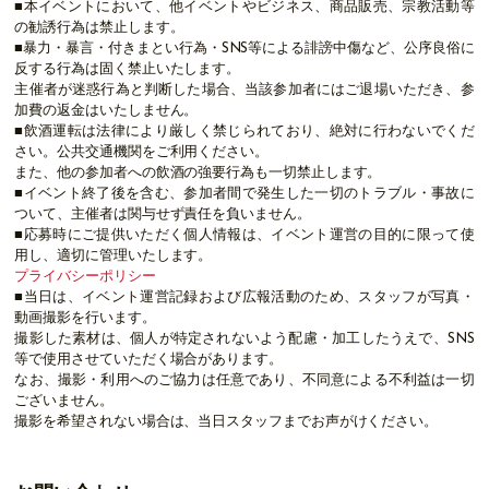
■本イベントにおいて、他イベントやビジネス、商品販売、宗教活動等
の勧誘行為は禁止します。
■暴力・暴言・付きまとい行為・SNS等による誹謗中傷など、公序良俗に
反する行為は固く禁止いたします。
主催者が迷惑行為と判断した場合、当該参加者にはご退場いただき、参
加費の返金はいたしません。
■飲酒運転は法律により厳しく禁じられており、絶対に行わないでくだ
さい。公共交通機関をご利用ください。
また、他の参加者への飲酒の強要行為も一切禁止します。
■イベント終了後を含む、参加者間で発生した一切のトラブル・事故に
ついて、主催者は関与せず責任を負いません。
■応募時にご提供いただく個人情報は、イベント運営の目的に限って使
用し、適切に管理いたします。
プライバシーポリシー
■当日は、イベント運営記録および広報活動のため、スタッフが写真・
動画撮影を行います。
撮影した素材は、個人が特定されないよう配慮・加工したうえで、SNS
等で使用させていただく場合があります。
なお、撮影・利用へのご協力は任意であり、不同意による不利益は一切
ございません。
撮影を希望されない場合は、当日スタッフまでお声がけください。