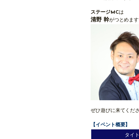
ステージMC
は
清野 幹
がつとめます
ぜひ遊びに来てくだ
【イベント概要】
タイ