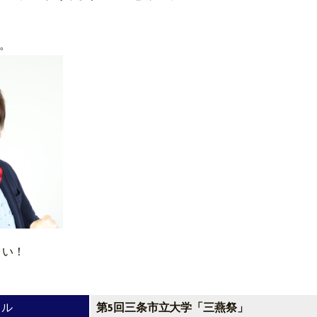
。
さい！
トル
第5回三条市立大学「三燕祭」