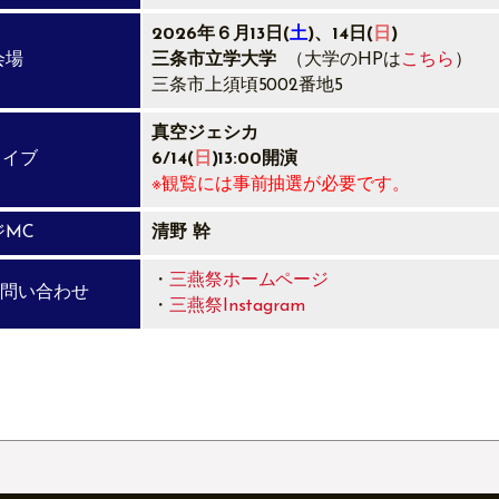
2026年６月13日(
土
)、14日(
日
)
会場
三条市立学大学
（大学のHPは
こちら
）
三条市上須頃5002番地5
真空ジェシカ
ライブ
6/14(
日
)13:00開演
※観覧には事前抽選が必要です。
ジMC
清野 幹
・
三燕祭ホームページ
お問い合わせ
・
三燕祭Instagram