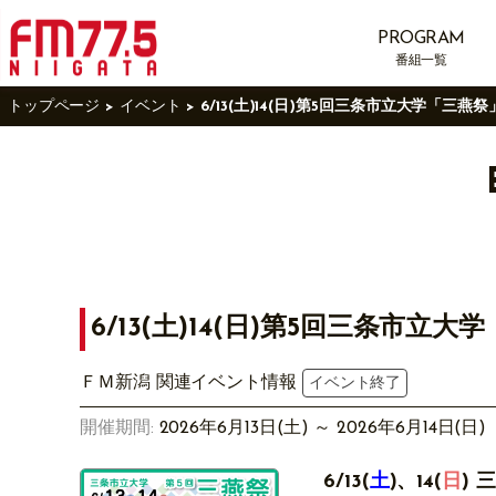
PROGRAM
番組一覧
トップページ
イベント
6/13(土)14(日)第5回三条市立大学「三燕
6/13(土)14(日)第5回三条市
ＦＭ新潟 関連イベント情報
イベント終了
開催期間:
2026年6月13日(土) ～ 2026年6月14日(日)
6/13(
土
)、14(
日
)
三