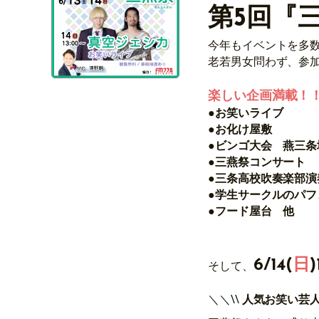
第5回『
今年もイベントを多
老若男女問わず、参
楽しい企画満載！
●お笑いライブ
●お化け屋敷
●ビンゴ大会
燕三条
●三燕祭コンサート
●三条高校吹奏楽部演
●学生サークルのパフ
●フード屋台
他
6/14(
日
)
そして、
＼＼\\
人気お笑い芸