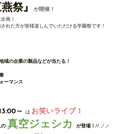
三燕祭』
が開催！
数企画！
加された方が皆様楽しんでいただける学園祭です！
！
地域の企業の製品などが当たる！
奏
ォーマンス
13
:00～
お笑いライブ！
は
真空ジェシカ
// ／／
人の
が登場！