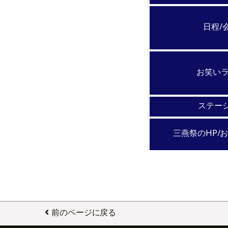
日程/
お笑い
ステー
三燕祭のHP/
前のページに戻る