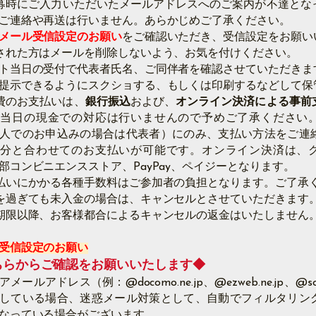
募時にご入力いただいたメールアドレスへのご案内が不達とな
ご連絡や再送は行いません。あらかじめご了承ください。
メール受信設定のお願い
をご確認いただき、受信設定をお願い
された方はメールを削除しないよう、お気を付けください。
ト当日の受付で代表者氏名、ご同伴者を確認させていただきま
提示できるようにスクショする、もしくは印刷するなどして保
費のお支払いは、
銀行振込
および、
オンライン決済による事前
。当日の現金での対応は行いませんので予めご了承ください
人でのお申込みの場合は代表者）にのみ、支払い方法をご連
者分と合わせてのお支払いが可能です。オンライン決済は、
部コンビニエンスストア、PayPay、ペイジーとなります。
払いにかかる各種手数料はご参加者の負担となります。ご了承
を過ぎても未入金の場合は、キャンセルとさせていただきます
期限以降、お客様都合によるキャンセルの返金はいたしません
受信設定のお願い
ちらからご確認をお願いいたします◆
メールアドレス（例：@docomo.ne.jp、@ezweb.ne.jp、@soft
している場合、迷惑メール対策として、自動でフィルタリン
なっている場合がございます。