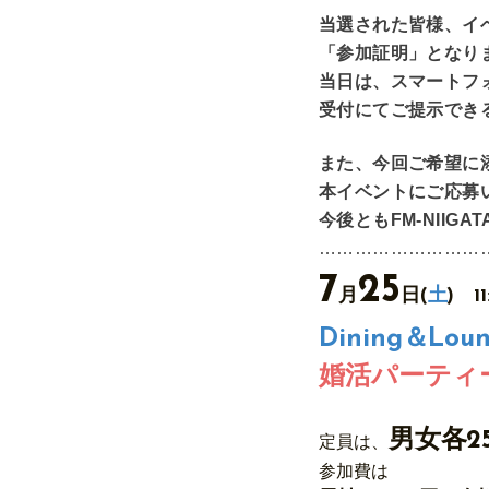
当選された皆様、イ
「参加証明」となり
当日は、スマートフ
受付にてご提示でき
また、今回ご希望に
本イベントにご応募
今後ともFM-NIIG
………………………
7
25
月
日
(
土
) 1
Dining＆Lou
婚活パーティ
男女各2
定員
は、
参加費
は