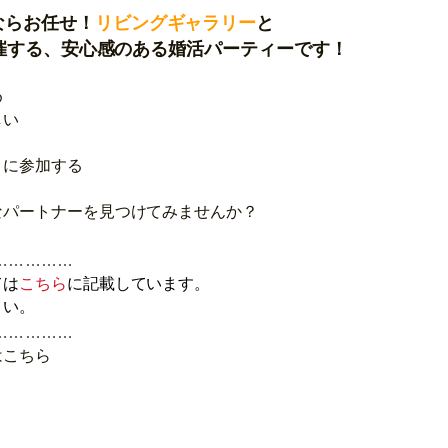
ならお任せ！
リビングギャラリー
と
Aが開催する、安心感のある婚活パーティーです！
め
しい
トに参加する
なパートナーを見つけてみませんか？
……………
ては
こちら
に記載しています。
さい。
……………
はこちら