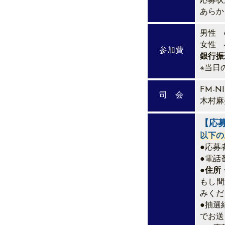
応募状
あらか
男性 
女性 
参加費
銀行振
※当日
FM-N
司 会
木村麻
【応
以下の
●応募
●電話
●
住所
もし間
みくだ
●抽選
でお送