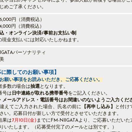
況や当日のキャンセル等により、参加人数が前後する場合がご
じめご了承ください。
6,000円（消費税込）
4,000円（消費税込）
込・オンライン決済/事前お支払い制
の現金支払いには対応いたしかねます。
IIGATAパーソナリティ
美
募に際してのお願い事項】
お願い事項をお読みいただき、ご応募ください。
者多数の場合は
抽選
となります。
番号は
日中連絡が取れる携帯番号
をご記入ください。
・メールアドレス・電話番号はお間違いのないようご入力くだ
違えてご入力された場合、氏名の前に
【再申し込み】
と付け
さい。応募日付が新しい方で受付とさせていただきます。
結果は
7月10日(金)
までにFM-NIIGATAより、ご応募いただい
りいたします。（応募受付完了のメールとは別です。）