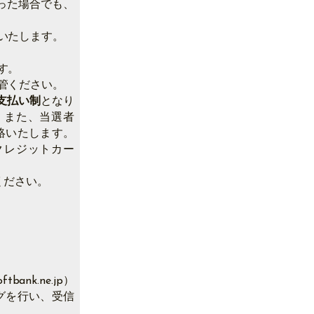
った場合でも、
いたします。
す。
管ください。
支払い制
となり
。また、当選者
絡いたします。
クレジットカー
ください。
。
。
bank.ne.jp）
グを行い、受信