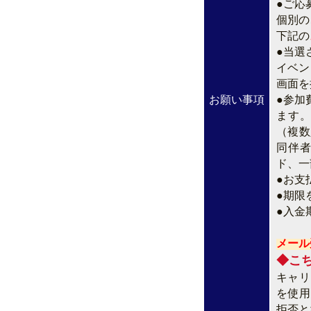
●ご応
個別の
下記の
●当選
イベン
画面を
お願い事項
●参加
ます
（複数
同伴
ド、一
●お支
●期限
●入金
メール
◆こ
キャリア
を使用
拒否と