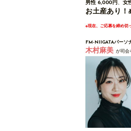
男性 6
,000円
、
女性
お土産あり！

※現在、ご応募を締め切
FM-NIIGATAパー
木村麻美
が司会