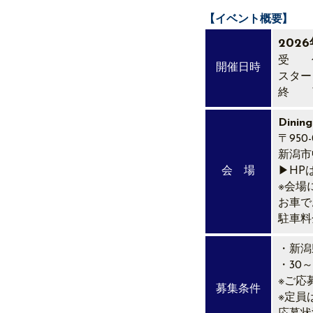
【イベント概要】
202
受 付
開催日時
スター
終 了
Dinin
〒950-
新潟市
会 場
▶HP
※会場
お車で
駐車料
・新潟
・30
※ご応
募集条件
※定員