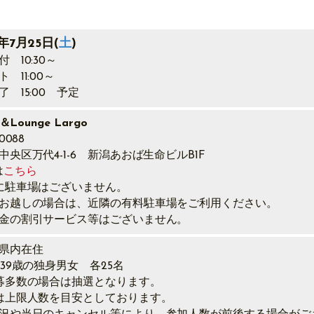
6年7月25日
(
土
)
 10:30～
ト 11:00～
 15:00 予定
g＆Lounge Largo
0088
中央区万代4-1-6 新潟あおば生命ビルB1F
は
こちら
に駐車場はございません。
お越しの場合は、近隣の有料駐車場をご利用ください。
金の割引サービス等はございません。
県内在住
～39歳の独身男女 各25名
募多数の場合は抽選となります。
は上限人数を目安としております。