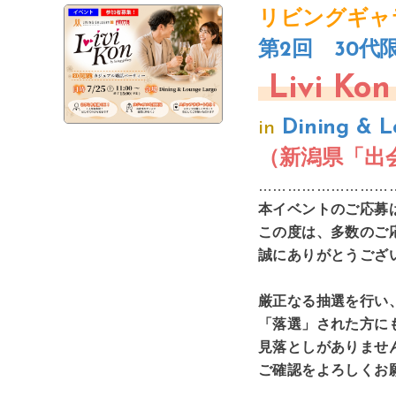
リビングギャ
第2回 30
Livi Ko
in
Dining & 
（新潟県「出
………………………
本イベント
のご応募
この度は、多数のご
誠にありがとうござ
厳正なる抽選を行い
「落選」された方に
見落としがありませ
ご確認をよろしくお