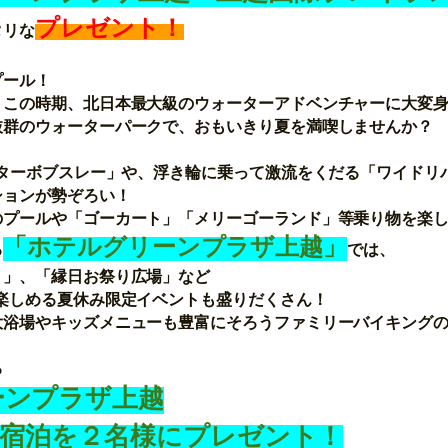
プレゼント
！
タリな
プール！
、この時期、北日本最大級のウォーターアドベンチャーに大変
抜群のウォーターパークで、おもいきり夏を満喫しませんか？
ーターボブスレー」や、浮き輪に乗って激流をくだる「ワイドリ
ションが勢ぞろい！
のプールや
「ゴーカート」「メリーゴーランド」等乗り物を楽し
「ホテルグリーンプラザ上越」
る
では、
り」、「縁日お祭り広場」など
楽しめる夏休み限定イベントも盛りだくさん！
大浴場やキッズ
メニューも豊富にそろうファミリーバイキングの
る
ーンプラザ上越
ア宿泊を２名様にプレゼント！