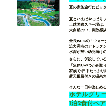
夏の家族旅行にピッ
夏といえばやっぱり
上越国際スキー場は
大自然の中、開放感
全長150mの「ウォ
迫力満点のアトラク
水深が浅い幼児向け
さらに、併設してい
「魚釣りやつかみ取
家族で1日中たっぷり
露天風呂付きの温泉
そんな一日中楽しめ
ホテルグリ
1泊2食付ペ