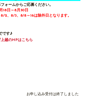
募フォームからご応募ください。
月
18
日～
8
月
30
日
、
8/2
、
8/3
、
8/8
～
16
は除外日となります。
でで
す♪
上越のHPはこちら
お申し込み受付は終了しました