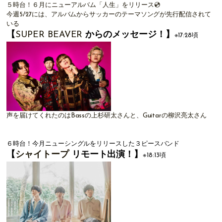
５時台！６月にニューアルバム「人生」をリリース💿
今週5/27には、アルバムからサッカーのテーマソングが先行配信されて
いる
【
SUPER BEAVER
からのメッセージ
！
】
※17:28頃
声を届けてくれたのはBassの上杉研太さんと、Guitarの柳沢亮太さん
６時台！今月ニューシングルをリリースした３ピースバンド
【
シャイトープ
リモート出演
！
】
※18:13頃