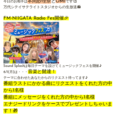
本間紗理奈
と
OMI
です🥰
今日のお相手は
万代シテイサテライトスタジオからの生放送📻
FM-NIIGATA Radio Fes開催🎉
Sound Splashは毎日テーマを設けてミュージックフェスを開催♪
音楽と髭達！
6/1(月)は・・・
テーマに合わせたあなたからのリクエスト待ってます♪
番組ラストにかかる曲にリクエストをくれた方の中
から1名様
番組にメッセージをくれた方の中から1名様
エナジードリンクをケースでプレゼントしちゃいま
す！🎁