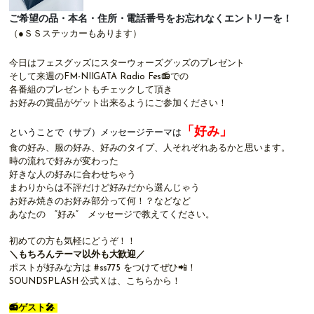
ご希望の品・本名・住所・電話番号をお忘れなくエントリーを！
（●ＳＳステッカーもあります）
今日はフェスグッズにスターウォーズグッズのプレゼント
そして来週の
FM-NIIGATA Radio Fes📻
での
各番組のプレゼントもチェックして頂き
お好みの賞品がゲット出来るようにご参加ください！
「好み
」
ということで（サブ）メッセージテーマは
食の好み、服の好み、好みのタイプ、人それぞれあるかと思います。
時の流れで好みが変わった
好きな人の好みに合わせちゃう
まわりからは不評だけど好みだから選んじゃう
お好み焼きのお好み部分って何！？などなど
あなたの “好み” メッセージで教えてください。
初めての方も気軽にどうぞ！！
＼もちろんテーマ以外も大歓迎／
ポストが好みな方は #ss775 をつけてぜひ📲！
SOUNDSPLASH 公式Ｘは、
こちらから！
📻
ゲスト
🎤