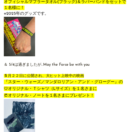
オフィシャルマフラータオル(ブラック)＆ラバーバンドを
セットで
１名様に！
※2025年のグッズです。
＆
5/4は過ぎましたが…
May the Force be with you
５
月２２日に公開され、大ヒット上映中の映画
『
スター・ウォーズ／マンダロリアン・アンド・グローグー
』の
👕オリジナル・Ｔシャツ（Lサイズ）を１名さまに
📒オリジナル・ノートを１名さまにプレゼント！