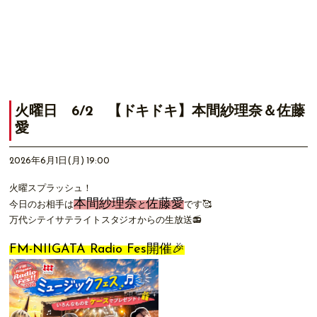
火曜日 6/2 【ドキドキ】本間紗理奈＆佐藤
愛
2026年6月1日(月) 19:00
火曜スプラッシュ！
本間紗理奈
佐藤愛
今日のお相手は
と
です🥰
万代シテイサテライトスタジオからの生放送📻
FM-NIIGATA Radio Fes開催🎉