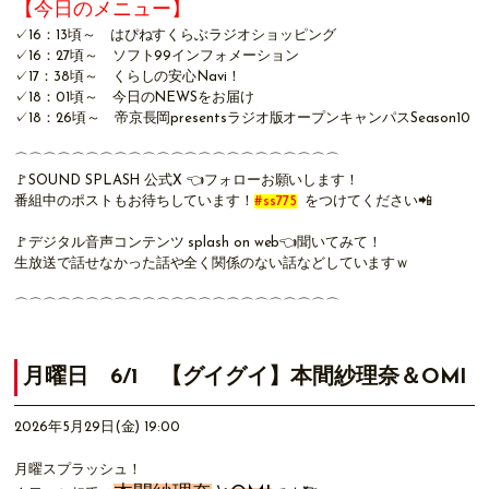
【今日のメニュー】
✓16：13頃～
はぴねすくらぶラジオショッピング
✓16：27頃～
ソフト99インフォメーション
✓17：38頃～
くらしの安心Navi！
✓18：01頃～ 今日のNEWSをお届け
✓18：26頃～
帝京長岡presentsラジオ版オープンキャンパスSeason10
⌒⌒⌒⌒⌒⌒⌒⌒⌒⌒⌒⌒⌒⌒⌒⌒⌒⌒⌒⌒⌒⌒⌒
🚩
SOUND SPLASH 公式X
👈フォローお願いします！
番組中のポストもお待ちしています！
#ss775
をつけてください📲
🚩
デジタル音声コンテンツ splash on web
👈聞いてみて！
生放送で話せなかった話や全く関係のない話などしていますｗ
⌒⌒⌒⌒⌒⌒⌒⌒⌒⌒⌒⌒⌒⌒⌒⌒⌒⌒⌒⌒⌒⌒⌒
月曜日 6/1 【グイグイ】本間紗理奈＆OMI
2026年5月29日(金) 19:00
月曜スプラッシュ！