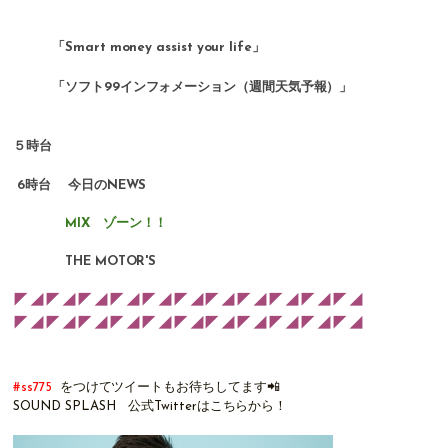
「Smart money assist your life」
「ソフト99インフォメーション（週間天気予報）」
５時台
6時台 今日のNEWS
MIX ゾーン！！
THE MOTOR'S
◤◢◤◢◤◢◤◢◤◢◤◢◤◢◤◢◤◢◤◢◤◢
◤◢◤◢◤◢◤◢◤◢◤◢◤◢◤◢◤◢◤◢◤◢
#ss775
をつけてツイートもお待ちしてます📲
SOUND SPLASH 公式Twitterは
こちらから！