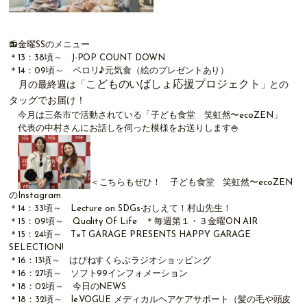
📻金曜SSのメニュー
＊13：38頃～ J-POP COUNT DOWN
＊14：09頃～ ペロリ♪元気食（絵のプレゼントあり）
こどものいばしょ応援プロジェクト
月の最終週は「
」との
タッグでお届け！
今月は三条市で活動されている「
子ども食堂 笑虹然〜ecoZEN
」
代表の中村さんにお話しを伺った模様をお送りします🍚
＜こちらもぜひ！
子ども食堂 笑虹然〜ecoZEN
のInstagram
＊14：33頃～
Lecture on SDGs‐おしえて！村山先生！
＊15：09頃～
Quality Of Life
＊毎週第１・３金曜ON AIR
＊15：24頃～
T×T GARAGE PRESENTS HAPPY GARAGE
SELECTION!
＊16：13頃～
はぴねすくらぶラジオショッピング
＊16：27頃～ ソフト99インフォメーション
＊18：02頃～ 今日のNEWS
＊18：32頃～
le.VOGUE
メディカルヘアケアサポート（髪の毛や頭皮