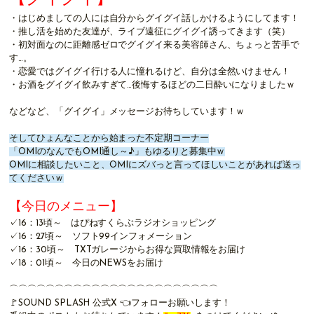
・はじめましての人には自分からグイグイ話しかけるようにしてます！
・推し活を始めた友達が、ライブ遠征にグイグイ誘ってきます（笑）
・初対面なのに距離感ゼロでグイグイ来る美容師さん、ちょっと苦手で
す…。
・恋愛ではグイグイ行ける人に憧れるけど、自分は全然いけません！
・お酒をグイグイ飲みすぎて…後悔するほどの二日酔いになりましたｗ
などなど、「グイグイ」メッセージお待ちしています！ｗ
そしてひょんなことから始まった不定期コーナー
「OMIのなんでもOMI通し～♪」もゆるりと募集中ｗ
OMIに相談したいこと、OMIにズバっと言ってほしいことがあれば送っ
てくださいｗ
【今日のメニュー】
✓16：13頃～
はぴねすくらぶラジオショッピング
✓16：27頃～
ソフト99インフォメーション
✓16：30頃～
TXTガレージからお得な買取情報をお届け
✓18：01頃～ 今日のNEWSをお届け
⌒⌒⌒⌒⌒⌒⌒⌒⌒⌒⌒⌒⌒⌒⌒⌒⌒⌒⌒⌒⌒⌒⌒
🚩
SOUND SPLASH 公式X
👈フォローお願いします！