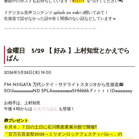
番組中のポストもお待ちしています！
#ss775
をつけてください📲
🚩
デジタル音声コンテンツ splash on web
👈聞いてみて！
生放送で話せなかった話や全く関係のない話などしていますｗ
⌒⌒⌒⌒⌒⌒⌒⌒⌒⌒⌒⌒⌒⌒⌒⌒⌒⌒⌒⌒⌒⌒⌒
金曜日 5/29 【 好み 】上村知世とかえでら
ぱん
2026年5月28日(木) 19:00
FM-NIIGATA 万代シテイ・サテライトスタジオから
生放送📻
S
OUuuuuuuuuuND
S
PLAaaaaaaaaSHhhhhh FｒｒｒｒIDaaaaaay
お相手は、上村知世
午後４時からは
かえでらぱん
も登場！
🎁プレゼント
６月６、７日の土日に石川県産業展示館で開催!!
「
百万石音楽祭2026～ミリオンロックフェスティバル～
」の