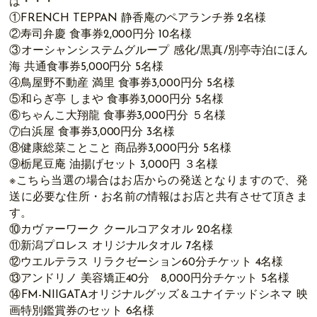
は・・・
①FRENCH TEPPAN 静香庵のペアランチ券 2名様
②寿司弁慶 食事券2,000円分 10名様
③オーシャンシステムグループ 感化/黒真/別亭寺泊にほん
海 共通食事券5,000円分 5名様
④鳥屋野不動産 満里 食事券3,000円分 5名様
⑤和らぎ亭 しまや 食事券3,000円分 5名様
⑥ちゃんこ大翔龍 食事券3,000円分 ５名様
⑦白浜屋 食事券3,000円分 3名様
⑧健康総菜ことこと 商品券3,000円分 5名様
⑨栃尾豆庵 油揚げセット 3,000円 ３名様
※こちら当選の場合はお店からの発送となりますので、発
送に必要な住所・お名前の情報はお店と共有させて頂きま
す。
⑩カヴァーワーク クールコアタオル 20名様
⑪新潟プロレス オリジナルタオル 7名様
⑫ウエルテラス リラクゼーション60分チケット 4名様
⑬アンドリノ 美容矯正40分 8,000円分チケット 5名様
⑭FM-NIIGATAオリジナルグッズ＆ユナイテッドシネマ 映
画特別鑑賞券のセット 6名様